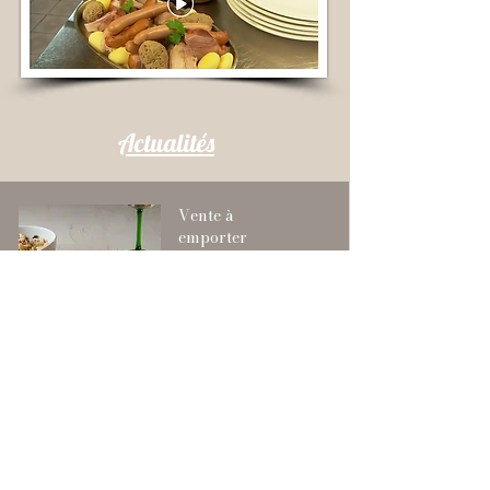
Actualités
Vente à
emporter
Le Chou'heim
chez vous à la
maison
Commandez vos
plats par
téléphone